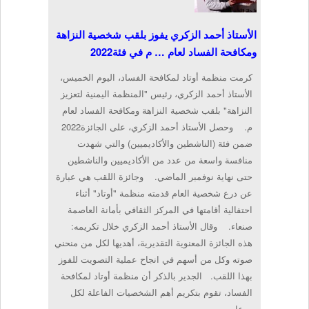
الأستاذ أحمد الزكري يفوز بلقب شخصية النزاهة
ومكافحة الفساد لعام 202‪2م في فئة …
كرمت منظمة أوتاد لمكافحة الفساد، اليوم الخميس،
الأستاذ أحمد الزكري، رئيس "المنظمة اليمنية لتعزيز
النزاهة" بلقب شخصية النزاهة ومكافحة الفساد لعام
202‪2م. وحصل الأستاذ أحمد الزكري، على الجائزة
ضمن فئة (الناشطين والأكاديميين) والتي شهدت
منافسة واسعة من عدد من الأكاديميين والناشطين
حتى نهاية نوفمبر الماضي. وجائزة اللقب هي عبارة
عن درع شخصية العام قدمته منظمة "أوتاد" أثناء
احتفالية أقامتها في المركز الثقافي بأمانة العاصمة
صنعاء. وقال الأستاذ أحمد الزكري خلال تكريمه:
هذه الجائزة المعنوية التقديرية، أهديها لكل من منحني
صوته وكل من أسهم في انجاح عملية التصويت للفوز
بهذا اللقب. الجدير بالذكر أن منظمة أوتاد لمكافحة
الفساد، تقوم بتكريم أهم الشخصيات الفاعلة لكل
عام…