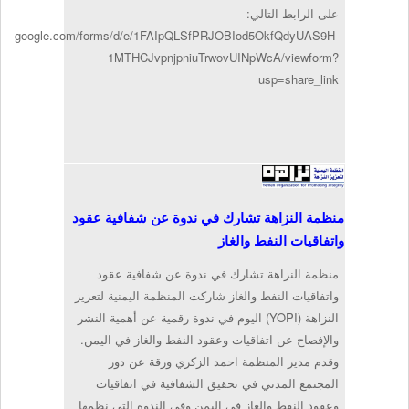
على الرابط التالي:
docs.google.com/forms/d/e/1FAIpQLSfPRJOBIod5OkfQdyUAS9H-
1MTHCJvpnjpniuTrwovUINpWcA/viewform?
usp=share_link
منظمة النزاهة تشارك في ندوة عن شفافية عقود
واتفاقيات النفط والغاز
منظمة النزاهة تشارك في ندوة عن شفافية عقود
واتفاقيات النفط والغاز شاركت المنظمة اليمنية لتعزيز
النزاهة (YOPI) اليوم في ندوة رقمية عن أهمية النشر
والإفصاح عن اتفاقيات وعقود النفط والغاز في اليمن.
وقدم مدير المنظمة احمد الزكري ورقة عن دور
المجتمع المدني في تحقيق الشفافية في اتفاقيات
وعقود النفط والغاز في اليمن وفي الندوة التي نظمها